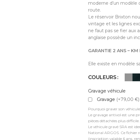
moderne d’un modèle d’
to enlarge
route.
Le réservoir Brixton no
vintage et les lignes ex
ne faut pas se fier aux 
anglaise possède un inc
GARANTIE 2 ANS – KM 
Elle existe en modèle 
COULEURS
Gravage véhicule
Gravage
(+79,00 €)
Pourquoi graver son véhicule
Le gravage antivol est une pro
pièces détachées plus difficile.
Le véhicule gravé SRA est iden
National ARGOS. Ce fichier rép
(inscription valable 6 ans, re