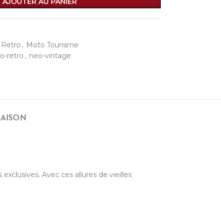
AJOUTER AU PANIER
 Retro
,
Moto Tourisme
o-retro
,
neo-vintage
RAISON
xclusives. Avec ces allures de vieilles