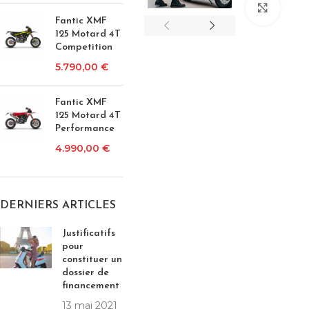
Click 
Fantic XMF
125 Motard 4T
Competition
5.790,00
€
Fantic XMF
125 Motard 4T
Performance
4.990,00
€
DERNIERS ARTICLES
Justificatifs
pour
constituer un
dossier de
financement
13 mai 2021