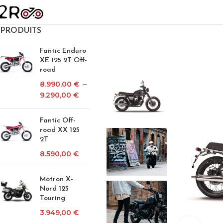
PRODUITS
Fantic Enduro
XE 125 2T Off-
road
8.990,00
€
–
9.290,00
€
Fantic Off-
road XX 125
2T
8.590,00
€
Motron X-
Nord 125
Touring
3.949,00
€