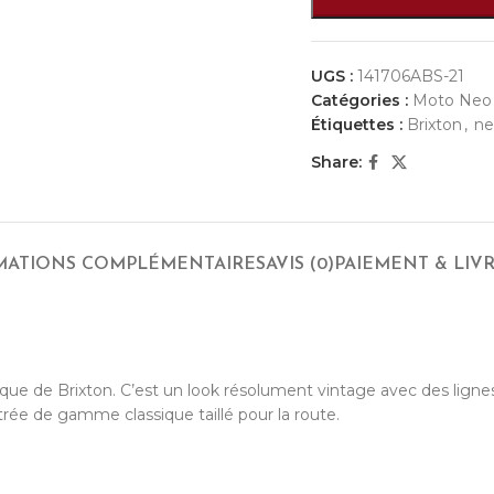
UGS :
141706ABS-21
Catégories :
Moto Neo
Étiquettes :
Brixton
,
ne
Share:
MATIONS COMPLÉMENTAIRES
AVIS (0)
PAIEMENT & LIV
e de Brixton. C’est un look résolument vintage avec des lignes e
trée de gamme classique taillé pour la route.