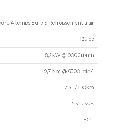
dre 4 temps Euro 5 Refroissement à air
125 cc
8,2kW @ 9000tr/mn
9,7 Nm @ 6500 min-1
2,3 l / 100km
5 vitesses
ECU