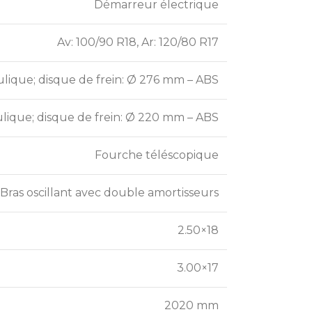
Démarreur électrique
Av: 100/90 R18, Ar: 120/80 R17
ulique; disque de frein: Ø 276 mm – ABS
ulique; disque de frein: Ø 220 mm – ABS
Fourche téléscopique
Bras oscillant avec double amortisseurs
2.50×18
3.00×17
2020 mm