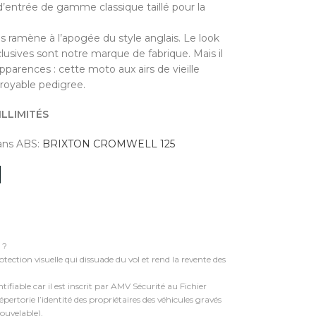
entrée de gamme classique taillé pour la
us ramène à l’apogée du style anglais. Le look
clusives sont notre marque de fabrique. Mais il
apparences : cette moto aux airs de vieille
royable pedigree.
ILLIMITÉS
sans ABS:
BRIXTON CROMWELL 125
 ?
tection visuelle qui dissuade du vol et rend la revente des
tifiable car il est inscrit par AMV Sécurité au Fichier
ertorie l’identité des propriétaires des véhicules gravés
nouvelable).