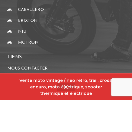
CABALLERO
BRIXTON
NIU
MOTRON
LIENS
NOUS CONTACTER
MENTIONS LÉGALES
Vente moto vintage / neo retro, trail, cross,
enduro, moto électrique, scooter
CGV
thermique et électrique
PARTENAIRES
WARMUP
MOTACCESS