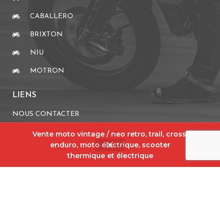
CABALLERO
BRIXTON
NIU
MOTRON
LIENS
NOUS CONTACTER
MENTIONS LÉGALES
Vente moto vintage / neo retro, trail, cross,
enduro, moto électrique, scooter
CGV
thermique et électrique
PARTENAIRES
WARMUP
MOTACCESS