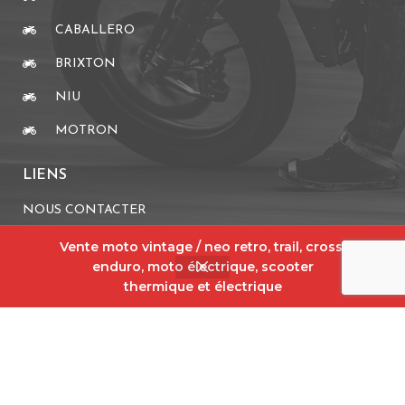
CABALLERO
BRIXTON
NIU
MOTRON
LIENS
NOUS CONTACTER
MENTIONS LÉGALES
Vente moto vintage / neo retro, trail, cross,
enduro, moto électrique, scooter
CGV
thermique et électrique
PARTENAIRES
WARMUP
MOTACCESS